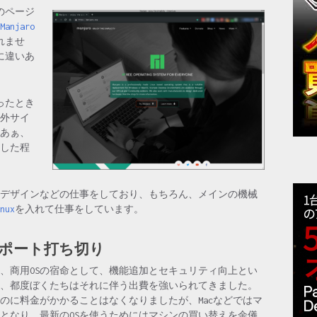
のページ
Manjaro
れませ
に違いあ
ったとき
外サイ
あぁ、
クした程
デザインなどの仕事をしており、もちろん、メインの機械
nux
を入れて仕事をしています。
ポート打ち切り
社のMacOSは、商用OSの宿命として、機能追加とセキュリティ向上とい
、都度ぼくたちはそれに伴う出費を強いられてきました。
のに料金がかかることはなくなりましたが、Macなどではマ
となり、最新のOSを使うためにはマシンの買い替えを余儀