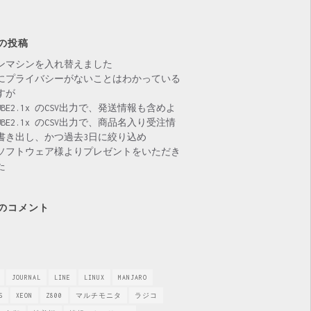
の投稿
ンマシンを入れ替えました
にプライバシーがないことはわかっている
すが
CUBE2.1x のCSV出力で、発送情報も含めよ
CUBE2.1x のCSV出力で、商品名入り受注情
書き出し、かつ過去3日に絞り込め
ソフトウェア様よりプレゼントをいただき
た
のコメント
JOURNAL
LINE
LINUX
MANJARO
S
XEON
Z800
マルチモニタ
ラジコ