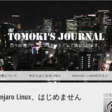
います。
筆者について
今からはじめるLINUX
MANJARO LINUXのススメ
anjaro Linux、はじめません
[広告