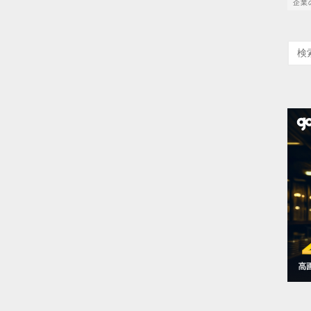
企業
検
索: