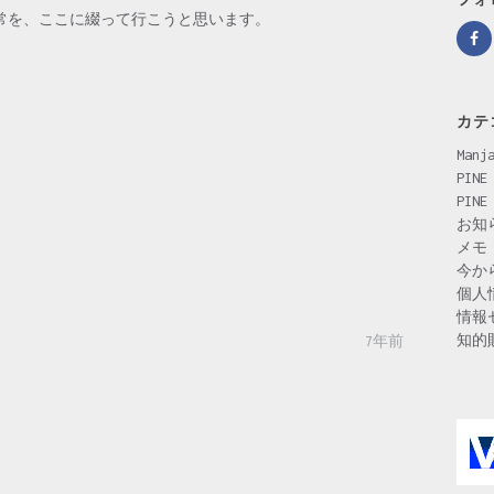
日常を、ここに綴って行こうと思います。
カテ
Man
PINE
PINE
お知
メモ
今から
個人
情報
知的
7年前