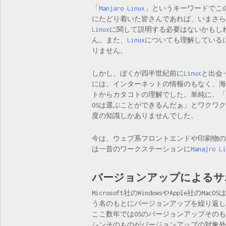
「
Manjaro Linux
」というキーワードでこ
にたどり着いた皆さんであれば、いまさら
Linux
に関して説明する必要はないかもし
ん。また、
Linux
についても理解している
りません。
しかし、ぼくが四半世紀前に
Linux
と出会
には、インターネットの情報のもなく、海
トからカタコトの理解でした。単純に、「
OSは選ぶことができるんだぁ」とワクワ
度の知識しかありませんでした。
今は、ウェブ系フロントエンドや印刷物の
は一昔のワークステーションに
Manajro Li
バージョンアップによるサ
Microsoft社のWindowsやApple
う名のもとにバージョンアップを繰り返し
ここ数年ではOSのバージョンアップそのも
シンそのものがバージョンアップの対象外