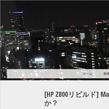
TOMOKI'S JOURNAL
日々の学びや、気づきをメモとして残して
ホーム
執
[HP Z800リビルド] M
か？