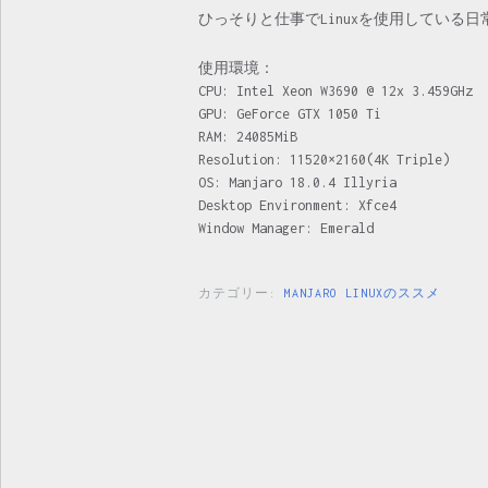
ひっそりと仕事でLinuxを使用している
使用環境：
CPU: Intel Xeon W3690 @ 12x 3.459GHz
GPU: GeForce GTX 1050 Ti
RAM: 24085MiB
Resolution: 11520×2160(4K Triple)
OS: Manjaro 18.0.4 Illyria
Desktop Environment: Xfce4
Window Manager: Emerald
カテゴリー:
MANJARO LINUXのススメ