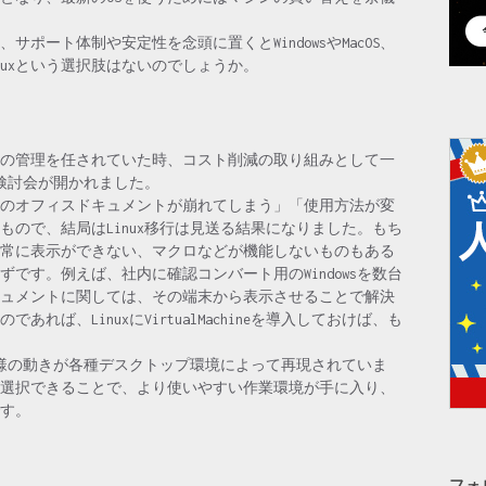
ポート体制や安定性を念頭に置くとWindowsやMacOS、
inuxという選択肢はないのでしょうか。
ンの管理を任されていた時、コスト削減の取り組みとして一
の検討会が開かれました。
のオフィスドキュメントが崩れてしまう」「使用方法が変
ので、結局はLinux移行は見送る結果になりました。もち
常に表示ができない、マクロなどが機能しないものもある
です。例えば、社内に確認コンバート用のWindowsを数台
ュメントに関しては、その端末から表示させることで解決
ば、LinuxにVirtualMachineを導入しておけば、も
と同様の動きが各種デスクトップ環境によって再現されていま
選択できることで、より使いやすい作業環境が手に入り、
す。
フォ