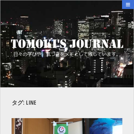
TOMOKI'S JOURNAL
日々の学びや、気づきをメモとして残して
います。
タグ:
LINE