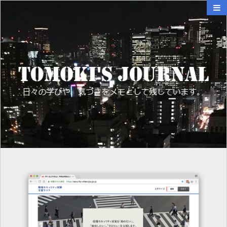
TOMOKI'S JOURNAL
日々の学びや、気づきをメモとして残して
います。